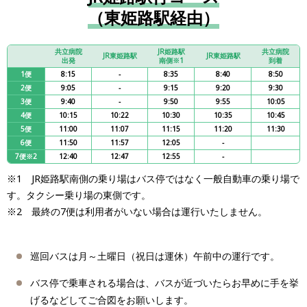
（東姫路駅経由）
共立病院
JR姫路駅
共立病院
JR東姫路駅
JR東姫路駅
出発
南側※1
到着
1便
8:15
-
8:35
8:40
8:50
2便
9:05
-
9:15
9:20
9:30
3便
9:40
-
9:50
9:55
10:05
4便
10:15
10:22
10:30
10:35
10:45
5便
11:00
11:07
11:15
11:20
11:30
6便
11:50
11:57
12:05
-
7便※2
12:40
12:47
12:55
-
※1 JR姫路駅南側の乗り場はバス停ではなく一般自動車の乗り場で
す。タクシー乗り場の東側です。
※2 最終の7便は利用者がいない場合は運行いたしません。
巡回バスは月～土曜日（祝日は運休）午前中の運行です。
バス停で乗車される場合は、バスが近づいたらお早めに手を挙
げるなどしてご合図をお願いします。